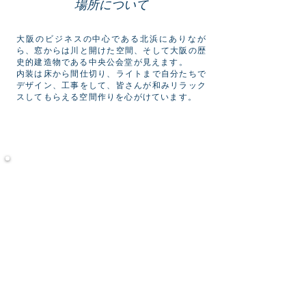
場所について
大阪のビジネスの中心である北浜にありなが
ら、窓からは川と開けた空間、そして大阪の歴
史的建造物である中央公会堂が見えます。
内装は床から間仕切り、ライトまで自分たちで
デザイン、工事をして、皆さんが和みリラック
スしてもらえる空間作りを心がけています。
セッションやセミナーを通じて、自分のことを
知り、体と心が健康になっていく場所を目指し
ています！皆さんぜひ一度お越し下さい。
心よ
りお待ちしております。
TENより