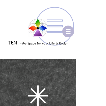
TEN
~the Space for your Life & Body~