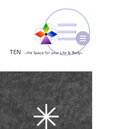
TEN
~the Space for your Life & Body~