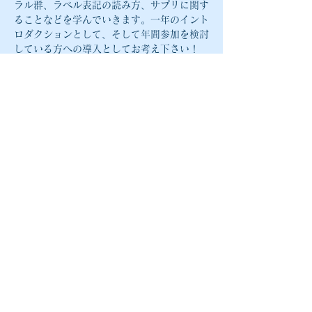
ラル群、ラベル表記の読み方、サプリに関す
ることなどを学んでいきます。一年のイント
ロダクションとして、そして年間参加を検討
している方への導入としてお考え下さい！
athiro@mac.com
〒541-0041
大阪市中央区北浜2丁目1-14
北2ビル701号室