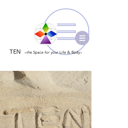
TEN
~the Space for your Life & Body~