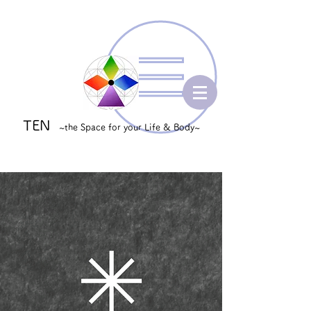
TEN
~the Space for your Life & Body~