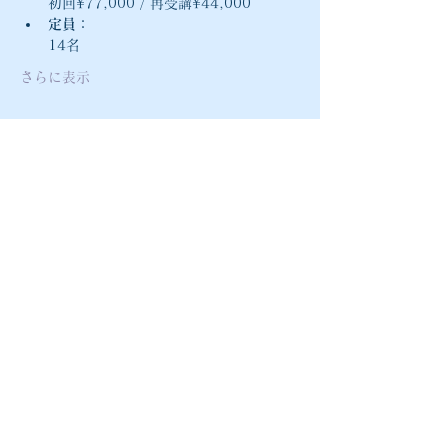
初回¥77,000 / 再受講¥44,000
定員：
14名
さらに表示
athiro@mac.com
〒541-0041
大阪市中央区北浜2丁目1-14
北2ビル701号室