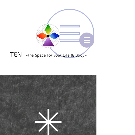
TEN
~the Space for your Life & Body~