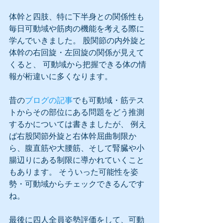
体幹と四肢、特に下半身との関係性も
毎日可動域や筋肉の機能を考える際に
学んでいきました。 股関節の内外旋と
体幹の右回旋・左回旋の関係が見えて
くると、 可動域から把握できる体の情
報が桁違いに多くなります。
昔の
ブログの記事
でも可動域・筋テス
トからその部位にある問題をどう推測
するかについては書きましたが、 例え
ば右股関節外旋と右体幹屈曲制限か
ら、腹直筋や大腰筋、そして腎臓や小
腸辺りにある制限に導かれていくこと
もあります。 そういった可能性を姿
勢・可動域からチェックできるんです
ね。
最後に四人全員姿勢評価をして、可動