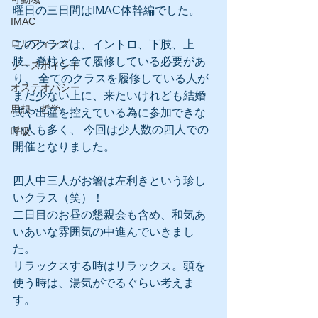
曜日の三日間はIMAC体幹編でした。
IMAC
ロルフィング
このクラスは、イントロ、下肢、上
肢、脊柱と全て履修している必要があ
ソースポイント
り、 全てのクラスを履修している人が
オステオパシー
まだ少ない上に、来たいけれども結婚
思想・哲学
式や出産を控えている為に参加できな
い人も多く、 今回は少人数の四人での
呼吸
開催となりました。
四人中三人がお箸は左利きという珍し
いクラス（笑）！
二日目のお昼の懇親会も含め、和気あ
いあいな雰囲気の中進んでいきまし
た。
リラックスする時はリラックス。頭を
使う時は、湯気がでるぐらい考えま
す。