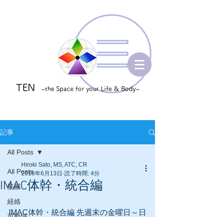
TEN
~the Space for your Life & Body~
記事
All Posts
Hiroki Sato, MS, ATC, CR
All Posts
2016年6月13日
読了時間: 4分
IMAC体幹・統合編
筋膜
経絡
IMAC体幹・統合編 先週末の金曜日～日
可動域