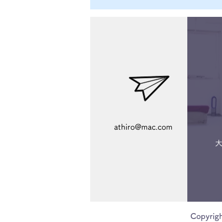
athiro@mac.com
大
Copyrig