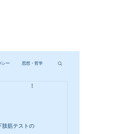
パシー
思想・哲学
下肢筋テストの