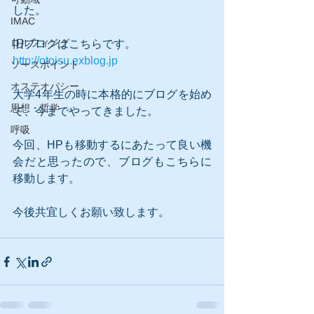
した。 
IMAC
ロルフィング
旧ブログはこちらです。
http://otoisu.exblog.jp
ソースポイント
オステオパシー
大学4年生の時に本格的にブログを始め
思想・哲学
て、今までやってきました。
呼吸
今回、HPも移動するにあたって良い機
会だと思ったので、ブログもこちらに
移動します。 
今後共宜しくお願い致します。