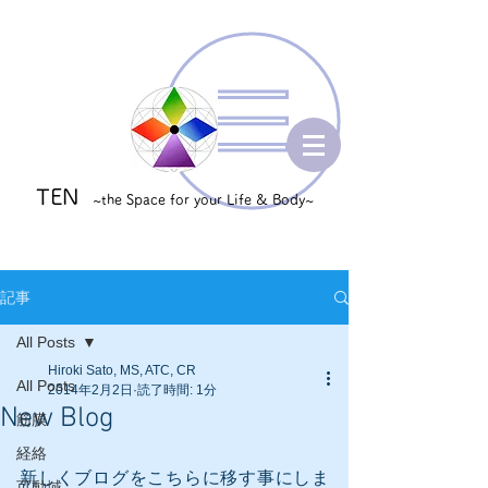
TEN
~the Space for your Life & Body~
記事
All Posts
Hiroki Sato, MS, ATC, CR
All Posts
2014年2月2日
読了時間: 1分
New Blog
筋膜
経絡
新しくブログをこちらに移す事にしま
可動域