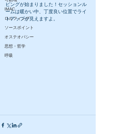
ピングが始まりました！セッションル
IMAC
ームは暖かい中、丁度良い位置でライ
ロルフィング
トアップが見えますよ。 
ソースポイント
オステオパシー
思想・哲学
呼吸