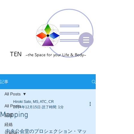
TEN
~the Space for your Life & Body~
記事
All Posts
Hiroki Sato, MS, ATC, CR
All Posts
2014年12月15日
読了時間: 1分
Mapping
筋膜
経絡
中央公会堂のプロシェクション・マッ
可動域