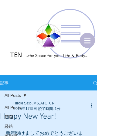
TEN
~the Space for your Life & Body~
記事
All Posts
Hiroki Sato, MS, ATC, CR
All Posts
2015年1月5日
読了時間: 1分
Happy New Year!
筋膜
経絡
新年明けましておめでとうございま
可動域