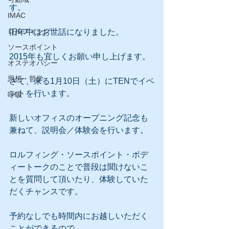
す。
IMAC
ロルフィング
旧年中はお世話になりました。
ソースポイント
2015年も宜しくお願い申し上げます。 
オステオパシー
思想・哲学
さて、来る1月10日（土）にTENでイベ
ントを行います。
呼吸
新しいオフィスのオープニング記念も
兼ねて、説明会／体験会を行います。
ロルフィング・ソースポイント・ボデ
ィートークのことで普段は聞けないこ
とを質問して頂いたり、体験していた
だくチャンスです。 
予約なしでも時間内にお越しいただく
ことができるので、