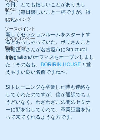
今日、とても嬉しいことがありまし
IMAC
た。（毎日嬉しいこと一杯ですが、得
ロルフィング
にね） 
ソースポイント
新しくセッションルームをスタートす
オステオパシー
るとおっしゃっていた、ボリさんこと
思想・哲学
横堀正幸さんが名古屋市にStructural 
Integrationのオフィスをオープンしまし
呼吸
た！その名も、
BORIRIN HOUSE
！覚
えやすい良い名前ですね〜。 
SIトレーニングを卒業した時も連絡を
してくれたのですが、僕が通訳でちょ
うどいなく、わざわざこの間のセミナ
ーに顔を出してくれて、卒業証書を持
って来てくれるような方です。 