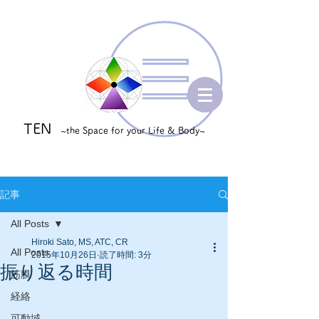
TEN
~the Space for your Life & Body~
記事
All Posts
Hiroki Sato, MS, ATC, CR
All Posts
2015年10月26日
読了時間: 3分
振り返る時間
筋膜
経絡
可動域