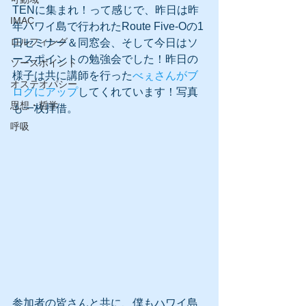
TENに集まれ！って感じで、昨日は昨
IMAC
年ハワイ島で行われたRoute Five-Oの1
ロルフィング
日セミナー＆同窓会、そして今日はソ
ースポイントの勉強会でした！昨日の
ソースポイント
様子は共に講師を行った
べぇさんがブ
オステオパシー
ログにアップ
してくれています！写真
思想・哲学
も一枚拝借。 
呼吸
参加者の皆さんと共に、僕もハワイ島