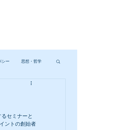
パシー
思想・哲学
するセミナーと
イントの創始者