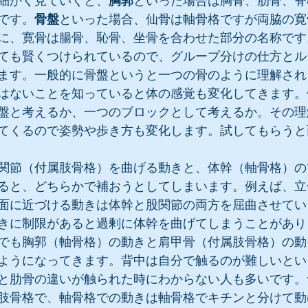
細かく見ていくと、
胸郭
といった場合は胸骨、肋骨、脊
です。
骨盤
といった場合、仙骨は軸骨格ですが両脇の寛
に、寛骨は腸骨、恥骨、坐骨を合わせた部分の名称です
ても賢くつけられているので、グループ分けの仕方とル
ます。一般的に骨盤というと一つの骨のように理解され
はないことを知っていると体の感覚も変化してきます。
盤と考えるか、一つのブロックとして考えるか。その理
てくるので姿勢や歩き方も変化します。試してもらうと
関節（付属肢骨格）を曲げる動きと、体幹（軸骨格）の
ると、どちらかで補おうとしてしまいます。例えば、立
面に近づける動きは体幹と股関節の両方を屈曲させてい
きに制限があると過剰に体幹を曲げてしまうことがあり
でも胸郭（軸骨格）の動きと肩甲骨（付属肢骨格）の動
ようになってきます。背中は自分で触るのが難しいとい
と肋骨の違いが触られた時にわからない人も多いです。
肢骨格で、軸骨格での動きは軸骨格でキチンと分けて動